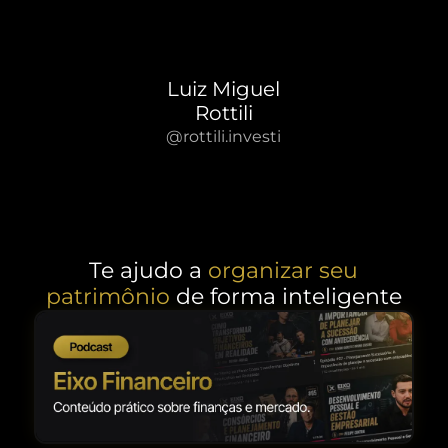
Luiz Miguel
Rottili
@rottili.investi
Te ajudo a
organizar seu
patrimônio
de forma inteligente