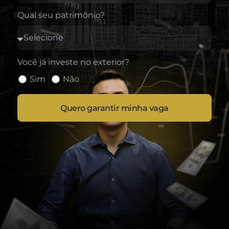
Qual seu patrimônio?
Você já investe no exterior?
Sim
Não
POUCAS VAGAS