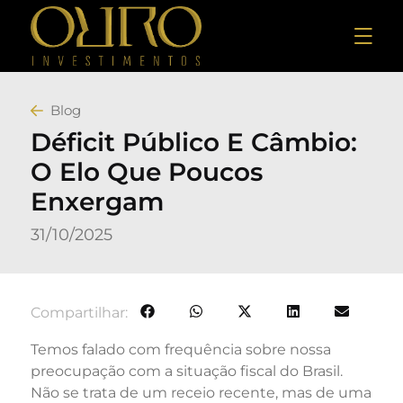
Blog
Déficit Público E Câmbio:
O Elo Que Poucos
Enxergam
31/10/2025
Compartilhar:
Temos falado com frequência sobre nossa
preocupação com a situação fiscal do Brasil.
Não se trata de um receio recente, mas de uma