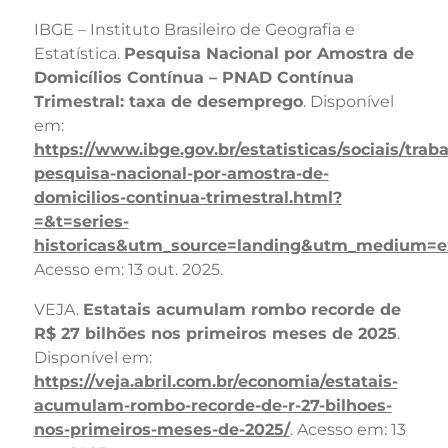
IBGE – Instituto Brasileiro de Geografia e
Estatística.
Pesquisa Nacional por Amostra de
Domicílios Contínua – PNAD Contínua
Trimestral: taxa de desemprego
. Disponível
em:
https://www.ibge.gov.br/estatisticas/sociais/traba
pesquisa-nacional-por-amostra-de-
domicilios-continua-trimestral.html?
=&t=series-
historicas&utm_source=landing&utm_medium=
Acesso em: 13 out. 2025.
VEJA.
Estatais acumulam rombo recorde de
R$ 27 bilhões nos primeiros meses de 2025
.
Disponível em:
https://veja.abril.com.br/economia/estatais-
acumulam-rombo-recorde-de-r-27-bilhoes-
nos-primeiros-meses-de-2025/
. Acesso em: 13